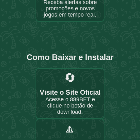
Receba alertas sobre
promoções e novos
jogos em tempo real.
Como Baixar e Instalar
🔄
Visite o Site Oficial
Acesse o 889BET e
clique no botão de
download.
🔼