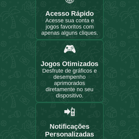
Acesso Rápido
Acesse sua conta e
jogos favoritos com
apenas alguns cliques.
🎮
Jogos Otimizados
Desfrute de gráficos e
desempenho
aprimorados
diretamente no seu
dispositivo.
📲
Notificações
Personalizadas